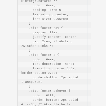
Hintergrundfarbe */

      color: #eee;

      padding: 1rem 0;

      text-align: center;

      font-size: 0.95rem;

    }

    .site-footer nav {

      display: flex;

      justify-content: center;

      gap: 2rem; /* Abstand 
zwischen Links */

    }

    .site-footer a {

      color: #eee;

      text-decoration: none;

      transition: color 0.3s, 
border-bottom 0.3s;

      border-bottom: 2px solid 
transparent;

    }

    .site-footer a:hover {

      color: #fff;

      border-bottom: 2px solid 
#ffcc00; /* Akzentfarbe */
