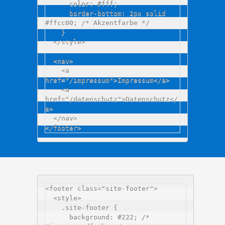
      color: #fff;

      border-bottom: 2px solid 
#ffcc00; /* Akzentfarbe */

    }

  </style>

  <nav>

    <a 
href="/impressum">Impressum</a>

    <a 
href="/datenschutz">Datenschutz</
a>

  </nav>

<footer class="site-footer">

  <style>

    .site-footer {

      background: #222; /* 