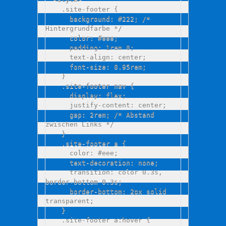
    .site-footer {

      background: #222; /* 
Hintergrundfarbe */

      color: #eee;

      padding: 1rem 0;

      text-align: center;

      font-size: 0.95rem;

    }

    .site-footer nav {

      display: flex;

      justify-content: center;

      gap: 2rem; /* Abstand 
zwischen Links */

    }

    .site-footer a {

      color: #eee;

      text-decoration: none;

      transition: color 0.3s, 
border-bottom 0.3s;

      border-bottom: 2px solid 
transparent;

    }

    .site-footer a:hover {
